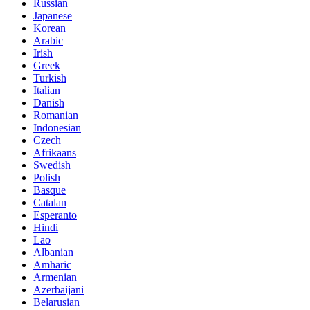
Russian
Japanese
Korean
Arabic
Irish
Greek
Turkish
Italian
Danish
Romanian
Indonesian
Czech
Afrikaans
Swedish
Polish
Basque
Catalan
Esperanto
Hindi
Lao
Albanian
Amharic
Armenian
Azerbaijani
Belarusian