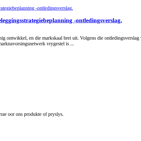
leggingsstrategiebeplanning -ontledingsverslag.
nnig ontwikkel, en die markskaal brei uit. Volgens die ontledingsversl
arknavorsingsnetwerk vrygestel is ...
rae oor ons produkte of pryslys.