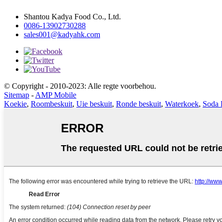
Shantou Kadya Food Co., Ltd.
0086-13902730288
sales001@kadyahk.com
© Copyright - 2010-2023: Alle regte voorbehou.
Sitemap
-
AMP Mobile
Koekie
,
Roombeskuit
,
Uie beskuit
,
Ronde beskuit
,
Waterkoek
,
Soda 