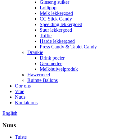
Ginseng suiker
Lollipop
Melk lekkergoed
CC Stick Candy
Speelding lekkergoed
Suur lekkergoed
Toffie
Harde lekkergoed
Press Candy & Tablet Candy
Drankie
Drink poeier
Gemmertee
Melk/suiwelproduk
Hawermeel
Ruimte Ballons
Oor ons
Vrae
Nuus
Kontak ons
English
Nuus
Tuiste