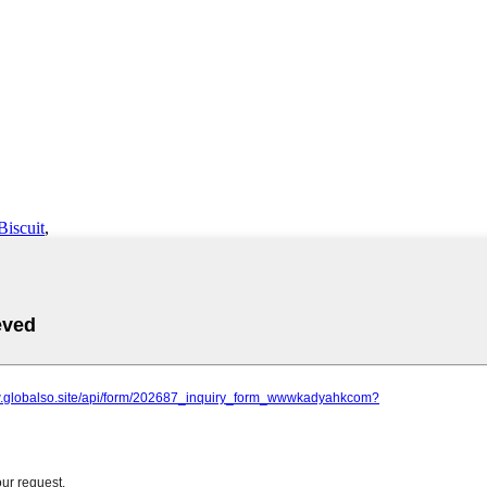
Biscuit
,