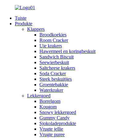
Tuiste
Produkte
Klappers
Broodkoekies
Room Cracker
Uie krakers
Hawermeel en koringbeskuit
Sandwich Biscuit
Seewierbeskuit
Saltcheese krakers
Soda Cracker
Steek beskuitjies
Groentebakkie
Waterkraker
Lekkergoed
Borrelgom
Kougom
Snowy lekkergoed
Gummy Candy
Sjokoladeprodukte
Vrugte jellie
Vrugte puree