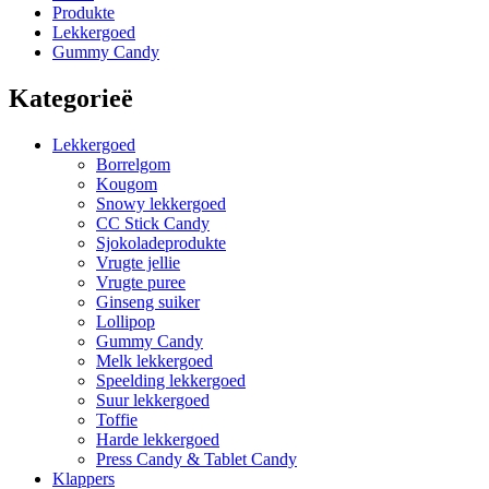
Produkte
Lekkergoed
Gummy Candy
Kategorieë
Lekkergoed
Borrelgom
Kougom
Snowy lekkergoed
CC Stick Candy
Sjokoladeprodukte
Vrugte jellie
Vrugte puree
Ginseng suiker
Lollipop
Gummy Candy
Melk lekkergoed
Speelding lekkergoed
Suur lekkergoed
Toffie
Harde lekkergoed
Press Candy & Tablet Candy
Klappers