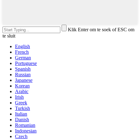
Klik Enter om te soek of ESC om
te sluit
English
French
German
Portuguese
Spanish
Russian
Japanese
Korean
Arabic
Irish
Greek
Turkish
Italian
Danish
Romanian
Indonesian
Czech