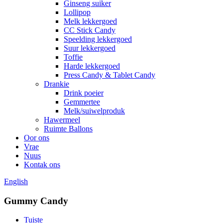
Ginseng suiker
Lollipop
Melk lekkergoed
CC Stick Candy
Speelding lekkergoed
Suur lekkergoed
Toffie
Harde lekkergoed
Press Candy & Tablet Candy
Drankie
Drink poeier
Gemmertee
Melk/suiwelproduk
Hawermeel
Ruimte Ballons
Oor ons
Vrae
Nuus
Kontak ons
English
Gummy Candy
Tuiste