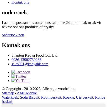
Kontak ons
ondersoek
Laat u e -pos aan ons oor en ons sal binne 24 uur kontak maak vir
navrae oor ons produkte of pryslys.
ondersoek nou
Kontak ons
Shantou Kadya Food Co., Ltd.
0086-13902730288
sales001@kadyahk.com
© Copyright - 2010-2023: Alle regte voorbehou.
Sitemap
-
AMP Mobile
Waterkoek
,
Soda Biscuit
,
Roombeskuit
,
Koekie
,
Uie beskuit
,
Ronde
beskuit
,