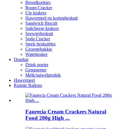
Broodkoekies
Room Cracker
Uie krakers
Hawermeel en koringbeskuit
Sandwich Biscuit
Saltcheese krakers
Seewierbeskuit
Soda Cracker
Steek beskuitjies
Groentebakkie
Waterkraker
Drankie
Drink poeier
Gemmertee
Melk/suiwelproduk
Hawermeel
Ruimte Ballons
Faurecia Cream Crackers Natural
Food 200g High ...