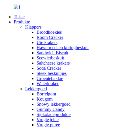
Tuiste
Produkte
Klappers
Broodkoekies
Room Cracker
Uie krakers
Hawermeel en koringbeskuit
Sandwich Biscuit
Seewierbeskuit
Saltcheese krakers
Soda Cracker
Steek beskuitjies
Groentebakkie
Waterkraker
Lekkergoed
Borrelgom
Kougom
Snowy lekkergoed
Gummy Candy
Sjokoladeprodukte
Vrugte jellie
Vrugte puree