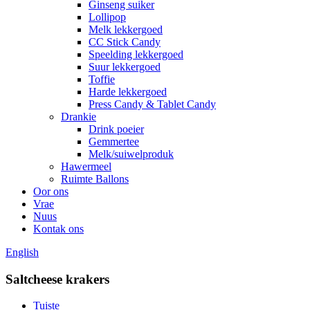
Ginseng suiker
Lollipop
Melk lekkergoed
CC Stick Candy
Speelding lekkergoed
Suur lekkergoed
Toffie
Harde lekkergoed
Press Candy & Tablet Candy
Drankie
Drink poeier
Gemmertee
Melk/suiwelproduk
Hawermeel
Ruimte Ballons
Oor ons
Vrae
Nuus
Kontak ons
English
Saltcheese krakers
Tuiste