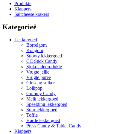
Produkte
Klappers
Saltcheese krakers
Kategorieë
Lekkergoed
Borrelgom
Kougom
Snowy lekkergoed
CC Stick Candy
Sjokoladeprodukte
Vrugte jellie
Vrugte puree
Ginseng suiker
Lollipop
Gummy Candy
Melk lekkergoed
Speelding lekkergoed
Suur lekkergoed
Toffie
Harde lekkergoed
Press Candy & Tablet Candy
Klappers