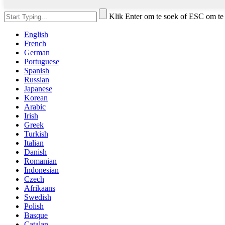
Klik Enter om te soek of ESC om te 
English
French
German
Portuguese
Spanish
Russian
Japanese
Korean
Arabic
Irish
Greek
Turkish
Italian
Danish
Romanian
Indonesian
Czech
Afrikaans
Swedish
Polish
Basque
Catalan