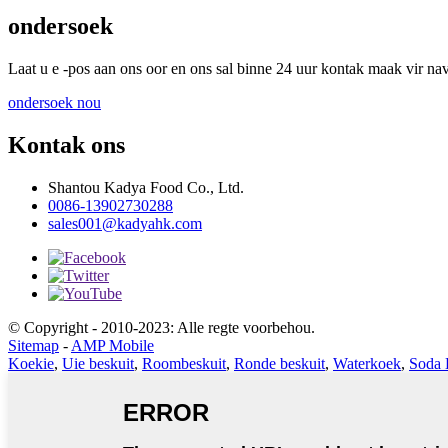
ondersoek
Laat u e -pos aan ons oor en ons sal binne 24 uur kontak maak vir nav
ondersoek nou
Kontak ons
Shantou Kadya Food Co., Ltd.
0086-13902730288
sales001@kadyahk.com
© Copyright - 2010-2023: Alle regte voorbehou.
Sitemap
-
AMP Mobile
Koekie
,
Uie beskuit
,
Roombeskuit
,
Ronde beskuit
,
Waterkoek
,
Soda 