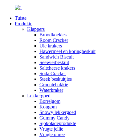
Tuiste
Produkte
Klappers
Broodkoekies
Room Cracker
Uie krakers
Hawermeel en koringbeskuit
Sandwich Biscuit
Seewierbeskuit
Saltcheese krakers
Soda Cracker
Steek beskuitjies
Groentebakkie
Waterkraker
Lekkergoed
Borrelgom
Kougom
Snowy lekkergoed
Gummy Candy
Sjokoladeprodukte
Vrugte jellie
Vrugte puree