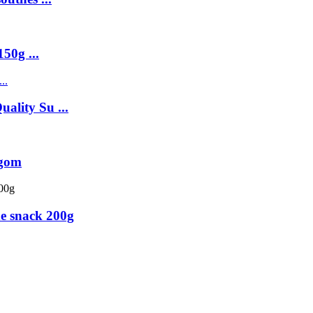
50g ...
ality Su ...
ugom
de snack 200g