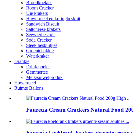
Broodkoekies
Room Cracker
Uie krakers
Hawermeel en koringbeskuit
Sandwich Biscuit
Saltcheese krakers
Seewierbeskuit
Soda Cracker
Steek beskuitjies
Groentebakkie
Waterkraker
Drankie
Drink poeier
Gemmertee
Melk/suiwelproduk
Hawermeel
Ruimte Ballons
Faurecia Cream Crackers Natural Food 200
Faurecia koeldrank krakers groente sesam so