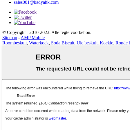
sales001@kadyahk.com
© Copyright - 2010-2023: Alle regte voorbehou.
Sitemap
-
AMP Mobile
Roombeskuit
,
Waterkoek
,
Soda Biscuit
,
Uie beskuit
,
Koekie
,
Ronde b