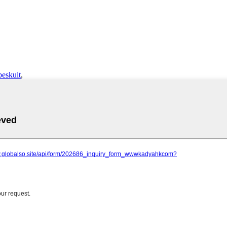
eskuit
,