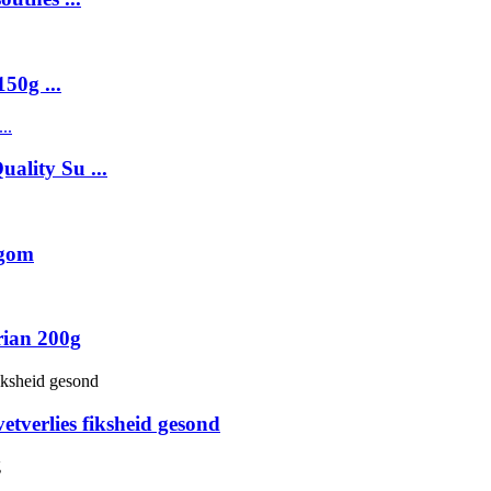
50g ...
ality Su ...
ugom
rian 200g
etverlies fiksheid gesond