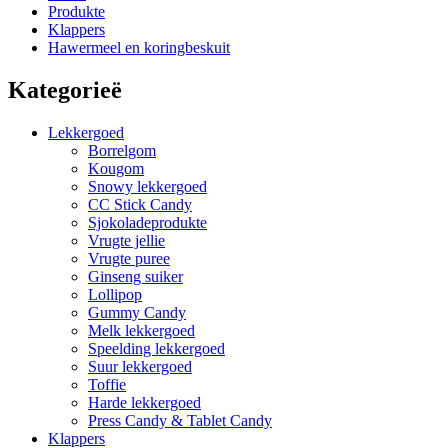
Produkte
Klappers
Hawermeel en koringbeskuit
Kategorieë
Lekkergoed
Borrelgom
Kougom
Snowy lekkergoed
CC Stick Candy
Sjokoladeprodukte
Vrugte jellie
Vrugte puree
Ginseng suiker
Lollipop
Gummy Candy
Melk lekkergoed
Speelding lekkergoed
Suur lekkergoed
Toffie
Harde lekkergoed
Press Candy & Tablet Candy
Klappers