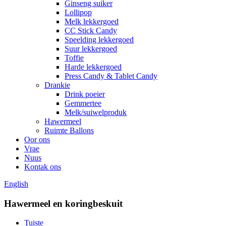
Ginseng suiker
Lollipop
Melk lekkergoed
CC Stick Candy
Speelding lekkergoed
Suur lekkergoed
Toffie
Harde lekkergoed
Press Candy & Tablet Candy
Drankie
Drink poeier
Gemmertee
Melk/suiwelproduk
Hawermeel
Ruimte Ballons
Oor ons
Vrae
Nuus
Kontak ons
English
Hawermeel en koringbeskuit
Tuiste