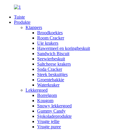
Tuiste
Produkte
Klappers
Broodkoekies
Room Cracker
Uie krakers
Hawermeel en koringbeskuit
Sandwich Biscuit
Seewierbeskuit
Saltcheese krakers
Soda Cracker
Steek beskuitjies
Groentebakkie
Waterkraker
Lekkergoed
Borrelgom
Kougom
Snowy lekkergoed
Gummy Candy
Sjokoladeprodukte
Vrugte jellie
Vrugte puree