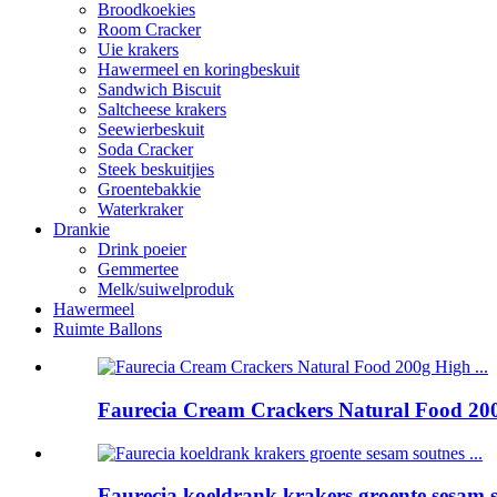
Broodkoekies
Room Cracker
Uie krakers
Hawermeel en koringbeskuit
Sandwich Biscuit
Saltcheese krakers
Seewierbeskuit
Soda Cracker
Steek beskuitjies
Groentebakkie
Waterkraker
Drankie
Drink poeier
Gemmertee
Melk/suiwelproduk
Hawermeel
Ruimte Ballons
Faurecia Cream Crackers Natural Food 200
Faurecia koeldrank krakers groente sesam so