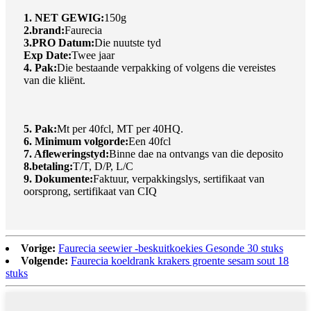
1. NET GEWIG:
150g
2.brand:
Faurecia
3.PRO Datum:
Die nuutste tyd
Exp Date:
Twee jaar
4. Pak:
Die bestaande verpakking of volgens die vereistes
van die kliënt.
5. Pak:
Mt per 40fcl, MT per 40HQ.
6. Minimum volgorde:
Een 40fcl
7. Afleweringstyd:
Binne dae na ontvangs van die deposito
8.betaling:
T/T, D/P, L/C
9. Dokumente:
Faktuur, verpakkingslys, sertifikaat van
oorsprong, sertifikaat van CIQ
Vorige:
Faurecia seewier -beskuitkoekies Gesonde 30 stuks
Volgende:
Faurecia koeldrank krakers groente sesam sout 18
stuks