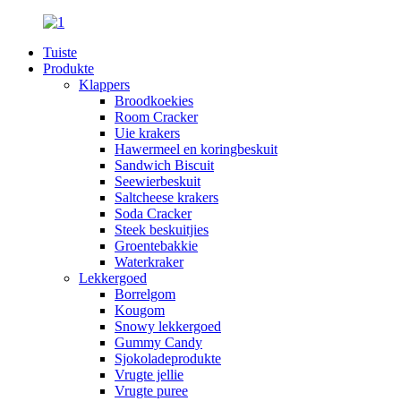
Tuiste
Produkte
Klappers
Broodkoekies
Room Cracker
Uie krakers
Hawermeel en koringbeskuit
Sandwich Biscuit
Seewierbeskuit
Saltcheese krakers
Soda Cracker
Steek beskuitjies
Groentebakkie
Waterkraker
Lekkergoed
Borrelgom
Kougom
Snowy lekkergoed
Gummy Candy
Sjokoladeprodukte
Vrugte jellie
Vrugte puree