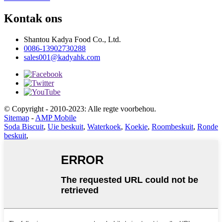
Kontak ons
Shantou Kadya Food Co., Ltd.
0086-13902730288
sales001@kadyahk.com
© Copyright - 2010-2023: Alle regte voorbehou.
Sitemap
-
AMP Mobile
Soda Biscuit
,
Uie beskuit
,
Waterkoek
,
Koekie
,
Roombeskuit
,
Ronde
beskuit
,