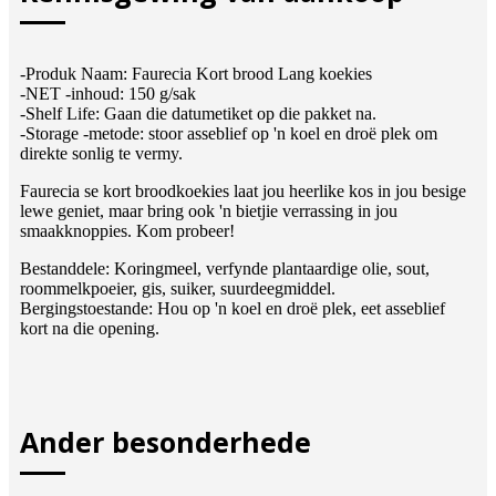
-Produk Naam: Faurecia Kort brood Lang koekies
-NET -inhoud: 150 g/sak
-Shelf Life: Gaan die datumetiket op die pakket na.
-Storage -metode: stoor asseblief op 'n koel en droë plek om
direkte sonlig te vermy.
Faurecia se kort broodkoekies laat jou heerlike kos in jou besige
lewe geniet, maar bring ook 'n bietjie verrassing in jou
smaakknoppies. Kom probeer!
Bestanddele: Koringmeel, verfynde plantaardige olie, sout,
roommelkpoeier, gis, suiker, suurdeegmiddel.
Bergingstoestande: Hou op 'n koel en droë plek, eet asseblief
kort na die opening.
Ander besonderhede