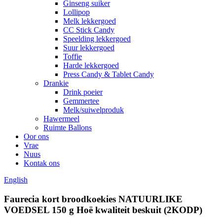
Ginseng suiker
Lollipop
Melk lekkergoed
CC Stick Candy
Speelding lekkergoed
Suur lekkergoed
Toffie
Harde lekkergoed
Press Candy & Tablet Candy
Drankie
Drink poeier
Gemmertee
Melk/suiwelproduk
Hawermeel
Ruimte Ballons
Oor ons
Vrae
Nuus
Kontak ons
English
Faurecia kort broodkoekies NATUURLIKE
VOEDSEL 150 g Hoë kwaliteit beskuit (2KODP)