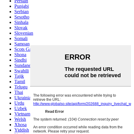
Persian
Punjabi
Serbian
Sesotho
Sinhala
Slovak
Slovenian
Somali
Samoan
Scots Gaelic
Shona
Sindhi
Sundanese
Swahili
Tajik
Tamil
Telugu
Thai
Ukrainian
Urdu
Uzbek
Vietnamese
Welsh
Xhosa
Yiddish