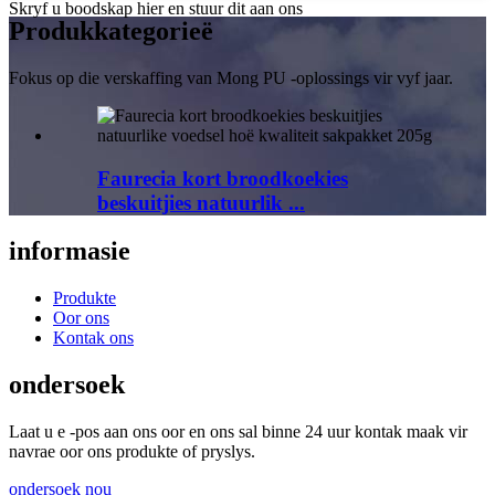
Skryf u boodskap hier en stuur dit aan ons
Produk
kategorieë
Fokus op die verskaffing van Mong PU -oplossings vir vyf jaar.
Faurecia kort broodkoekies
beskuitjies natuurlik ...
informasie
Produkte
Oor ons
Kontak ons
ondersoek
Laat u e -pos aan ons oor en ons sal binne 24 uur kontak maak vir
navrae oor ons produkte of pryslys.
ondersoek nou